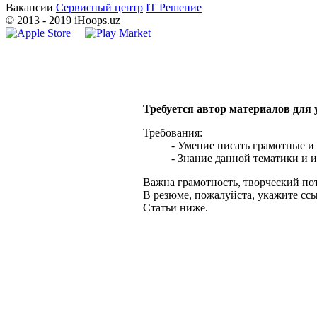
Вакансии
Сервисный центр
IT Решение
©
2013
- 2019 iHoops.uz
Требуется автор материалов для
Требования:
- Умение писать грамотные и
- Знание данной тематики и и
Важна грамотность, творческий по
В резюме, пожалуйста, укажите сс
Статьи ниже.
Пол, возраст, семейное положение 
Имя