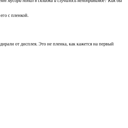
нт мусора попал в складки и случилось непоправимое? Как бы
его с пленкой.
тдирали от дисплея. Это не пленка, как кажется на первый