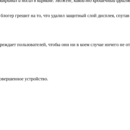
закрывал и носил в кармане. Может, какой-то крошечный фрагме
блогер грешит на то, что удалил защитный слой дисплея, спутав 
преждает пользователей, чтобы они ни в коем случае ничего не о
совершенное устройство.