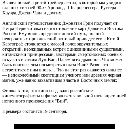
Вышел новый, третий трейлер ленты, в которой мы увидим
главных силачей 90-х: Арнольда Шварценеггера, Рутгера
Хауэра, Джеки Чана и других.
Английский путешественник Джонатан Грин получает от
Петра Первого заказ на изготовление карт Дальнего Востока
России. Ему вновь предстоит долгий путь, полный
невероятных приключений, который приведет его в Китай!
Картограф столкнется с массой головокружительных
открытий, неожиданных встреч с диковинными существами,
китайскими принцессами, мастерами смертоносных боевых
искусств и самим Лун-Ван, Царем всех драконов. Что может
быть опаснее, чем посмотреть в глаза Вию? Разве что
встретиться с ним вновь… Что на этот раз окажется сильнее
— непоколебимый скептицизм ученого или древняя черная
магия, уже давно захватившая власть в Восточных землях?
Фишка в том, что кино создавали российские
кинематографисты и фильм является вольной интерпретацией
нетленного произведения “Вий”.
Премьера состоится 19 сентября.