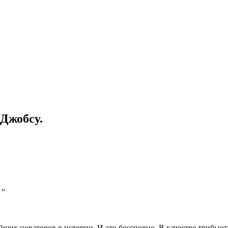
 Джобсу.
 ”
йших новаторов в истории. И это бесспорно. В качестве трибью