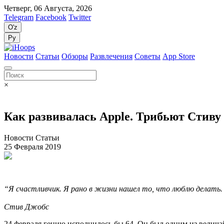
Четверг, 06 Августа, 2026
Telegram
Facebook
Twitter
O'z
Ру
Новости
Статьи
Обзоры
Развлечения
Советы
App Store
×
Как развивалась Apple. Трибьют Стиву
Новости Статьи
25 Февраля 2019
“Я счастливчик. Я рано в жизни нашел то, что люблю делать.
Стив Джобс
24 февраля гению исполнилось бы 64. Он был одним из велича