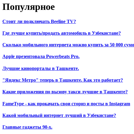
Популярное
Стоит ли подключать Beeline TV?
Где лучше купить/продать автомобиль в Узбекистане?
Сколько мобильного интернета можно купить за 50 000 сумо
Apple презентовала Powerbeats Pro.
Лучшие кинопорталы в Ташкенте.
"Яндекс Метро" теперь в Ташкенте. Как это работает?
Какие приложения по вызову такси лучшие в Ташкенте?
FameType - как прокачать свои сториз и посты в Instagram
Какой мобильный интернет лучший в Узбекистане?
Главные гаджеты 90-х.