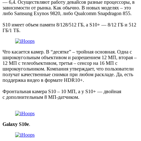
— 6,4. Осуществляют работу девайсов разные процессоры, в
зависимости от рынка. Как обычно. В новых моделях – это
либо Samsung Exynos 9820, либо Qualcomm Snapdragon 855.
S10 имеет объем памяти 8/128/512 ГБ, а S10+ — 8/12 ГБ и 512
ГБ/1 ТБ.
Что касается камер. В “десятке” – тройная основная. Одна с
широкоугольным объективом и разрешением 12 МП, вторая –
12 МП с телеобъективом, третья – сенсор на 16 МП с
широкоугольником. Компания утверждает, что пользователи
получат качественные снимки при любом раскладе. Да, есть
поддержка видео в формате HDR10+.
Фронтальная камера S10 – 10 МП, а у S10+ — двойная
с дополнительным 8 МП-датчиком.
Galaxy S10e
.