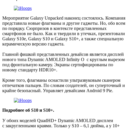
Мероприятие Galaxy Unpacked наконец состоялось. Компания
представила новые флагманы и другие гаджеты. Но, обо всем
по порядку. Сюрпризов в контексте представленных
смартфонов не было. Как и твердили в утечках, презентовали
Galaxy S10e, Galaxy S10 и Galaxy S10+, а также специальную
керамическую версию гаджета.
Главной фишкой представленных девайсов является дисплей
нового типа Dynamic AMOLED Infinity O с круглым вырезом
под фронтальную камеру. Экраны сертифицированы по
новому стандарту HDR10+.
Кроме того, флагманы оснастили ультразвуковым сканером
отпечатков пальцев. По словам создателей, он суперточный и
крайне безопасный. Управляет девайсами Android 9 Pie.
Подробнее об S10 и S10+.
У обоих моделей QuadHD+ Dynamic AMOLED дисплеи
с закругленными краями. Только у S10 – 6,1 дюйма, а у 10+