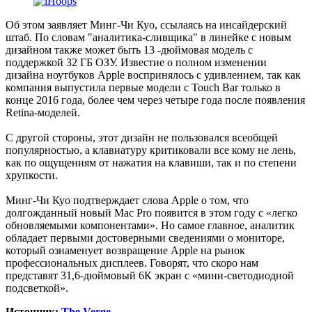
Об этом заявляет Минг-Чи Куо, ссылаясь на инсайдерский
штаб. По словам "аналитика-сливщика" в линейке с новым
дизайном также может быть 13 -дюймовая модель с
поддержкой 32 ГБ ОЗУ. Известие о полном изменении
дизайна ноутбуков Apple воспринялось с удивлением, так как
компания выпустила первые модели с Touch Bar только в
конце 2016 года, более чем через четыре года после появления
Retina-моделей.
С другой стороны, этот дизайн не пользовался всеобщей
популярностью, а клавиатуру критиковали все кому не лень,
как по ощущениям от нажатия на клавиши, так и по степени
хрупкости.
Минг-Чи Куо подтверждает слова Apple о том, что
долгожданный новый Mac Pro появится в этом году с «легко
обновляемыми компонентами». Но самое главное, аналитик
обладает первыми достоверными сведениями о мониторе,
который ознаменует возвращение Apple на рынок
профессиональных дисплеев. Говорят, что скоро нам
представят 31,6-дюймовый 6К экран с «мини-светодиодной
подсветкой».
Источник:
The Verge