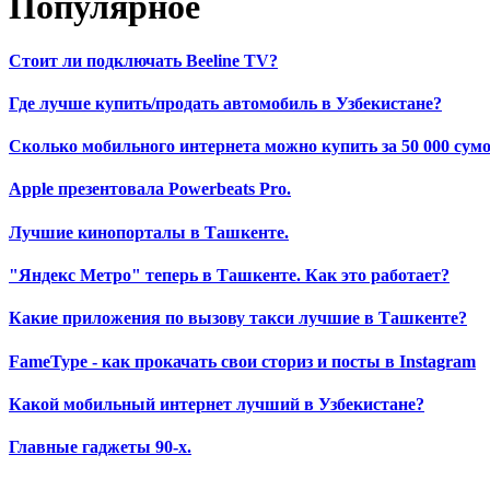
Популярное
Стоит ли подключать Beeline TV?
Где лучше купить/продать автомобиль в Узбекистане?
Сколько мобильного интернета можно купить за 50 000 сумо
Apple презентовала Powerbeats Pro.
Лучшие кинопорталы в Ташкенте.
"Яндекс Метро" теперь в Ташкенте. Как это работает?
Какие приложения по вызову такси лучшие в Ташкенте?
FameType - как прокачать свои сториз и посты в Instagram
Какой мобильный интернет лучший в Узбекистане?
Главные гаджеты 90-х.