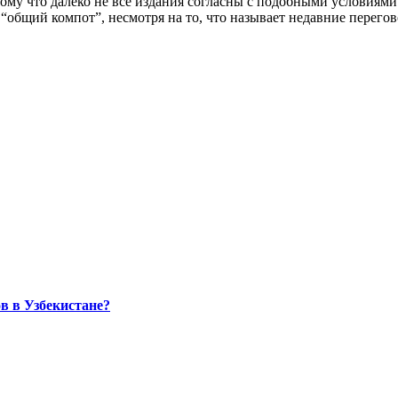
му что далеко не все издания согласны с подобными условиями. 
ь в “общий компот”, несмотря на то, что называет недавние перег
в в Узбекистане?