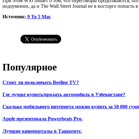
При этом WSJ пишет о том, что переговоры продолжаются, пото
недоумении, да и The Wall Street Journal не в восторге попаст
Источник:
9 To 5 Mac
Популярное
Стоит ли подключать Beeline TV?
Где лучше купить/продать автомобиль в Узбекистане?
Сколько мобильного интернета можно купить за 50 000 сумо
Apple презентовала Powerbeats Pro.
Лучшие кинопорталы в Ташкенте.