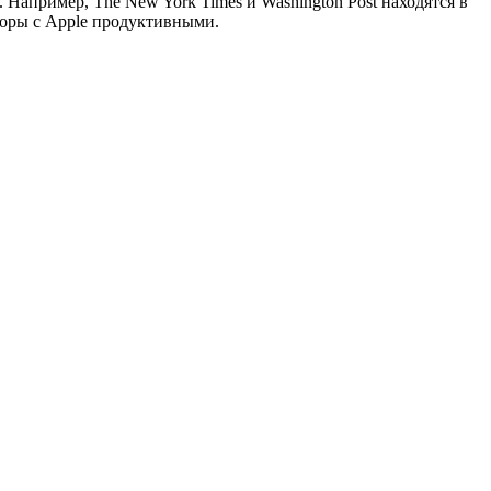
Например, The New York Times и Washington Post находятся в
оворы с Apple продуктивными.