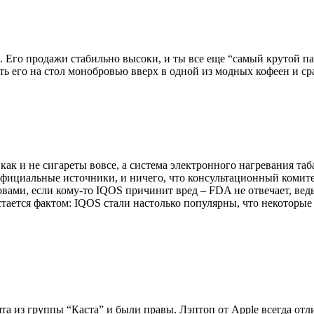
. Его продажи стабильно высоки, и ты все еще “самый крутой п
ть его на стол монобровью вверх в одной из модных кофеен и ср
как и не сигареты вовсе, а система электронного нагревания таба
т официальные источники, и ничего, что консультационный комит
овами, если кому-то IQOS причинит вред – FDA не отвечает, ве
тается фактом: IQOS стали настолько популярны, что некоторые
ята из группы “Каста” и были правы. Лэптоп от Apple всегда отл