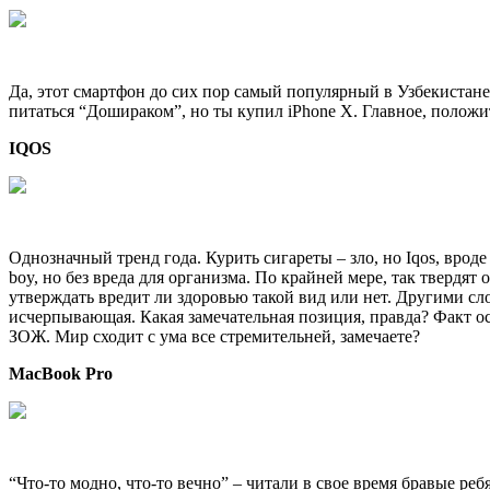
Да, этот смартфон до сих пор самый популярный в Узбекистане
питаться “Дошираком”, но ты купил iPhone X. Главное, положи
IQOS
Однозначный тренд года. Курить сигареты – зло, но Iqos, вроде 
boy, но без вреда для организма. По крайней мере, так твердя
утверждать вредит ли здоровью такой вид или нет. Другими сл
исчерпывающая. Какая замечательная позиция, правда? Факт ос
ЗОЖ. Мир сходит с ума все стремительней, замечаете?
MacBook Pro
“Что-то модно, что-то вечно” – читали в свое время бравые реб