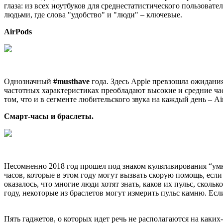
глаза: из всех ноутбуков для среднестатистического пользоват
людьми, где слова "удобство" и "люди" – ключевые.
AirPods
Однозначный
#musthave
года. Здесь Apple превзошла ожидания
частотных характеристиках преобладают высокие и средние ча
том, что и в сегменте любительского звука на каждый день – A
Смарт-часы и браслеты.
Несомненно 2018 год прошел под знаком культивирования “умны
часов, которые в этом году могут вызвать скорую помощь, есл
оказалось, что многие люди хотят знать, каков их пульс, скол
году, некоторые из браслетов могут измерить пульс камню. Ес
Пять гаджетов, о которых идет речь не располагаются на каких