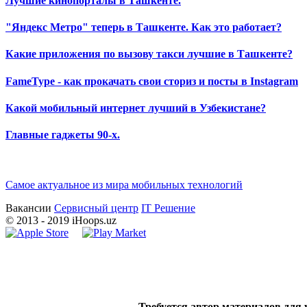
Лучшие кинопорталы в Ташкенте.
"Яндекс Метро" теперь в Ташкенте. Как это работает?
Какие приложения по вызову такси лучшие в Ташкенте?
FameType - как прокачать свои сториз и посты в Instagram
Какой мобильный интернет лучший в Узбекистане?
Главные гаджеты 90-х.
Самое актуальное из мира мобильных технологий
Вакансии
Сервисный центр
IT Решение
©
2013
- 2019 iHoops.uz
Требуется автор материалов для