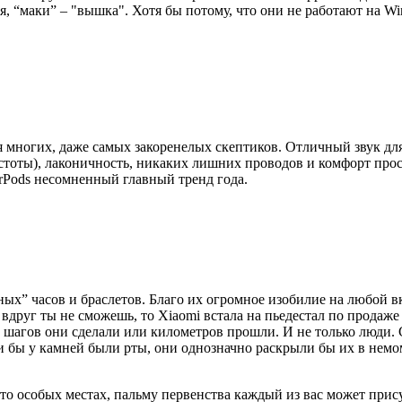
еля, “маки” – "вышка". Хотя бы потому, что они не работают на 
 многих, даже самых закоренелых скептиков. Отличный звук для 
стоты), лаконичность, никаких лишних проводов и комфорт про
irPods несомненный главный тренд года.
х” часов и браслетов. Благо их огромное изобилие на любой вк
и вдруг ты не сможешь, то Xiaomi встала на пьедестал по продаж
ько шагов они сделали или километров прошли. И не только люди
ли бы у камней были рты, они однозначно раскрыли бы их в нем
-то особых местах, пальму первенства каждый из вас может прис