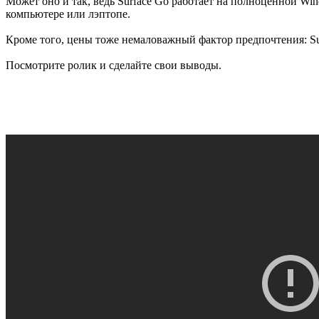
Может оно и так, ведь Surface Go работает на полноценной W
компьютере или лэптопе.
Кроме того, цены тоже немаловажный фактор предпочтения: Surfa
Посмотрите ролик и сделайте свои выводы.