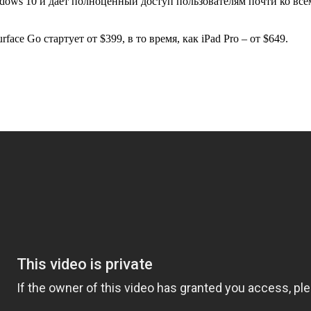
indows 10 и дает полноценный доступ пользователям почти ко в
ce Go стартует от $399, в то время, как iPad Pro – от $649.