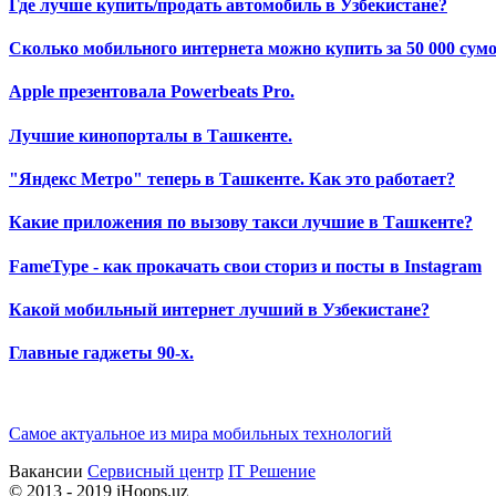
Где лучше купить/продать автомобиль в Узбекистане?
Сколько мобильного интернета можно купить за 50 000 сумо
Apple презентовала Powerbeats Pro.
Лучшие кинопорталы в Ташкенте.
"Яндекс Метро" теперь в Ташкенте. Как это работает?
Какие приложения по вызову такси лучшие в Ташкенте?
FameType - как прокачать свои сториз и посты в Instagram
Какой мобильный интернет лучший в Узбекистане?
Главные гаджеты 90-х.
Самое актуальное из мира мобильных технологий
Вакансии
Сервисный центр
IT Решение
©
2013
- 2019 iHoops.uz