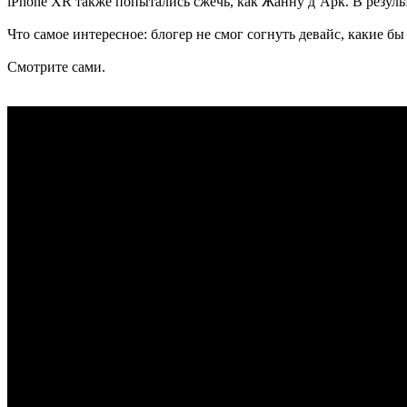
iPhone XR также попытались сжечь, как Жанну д’Арк. В результ
Что самое интересное: блогер не смог согнуть девайс, какие бы
Смотрите сами.