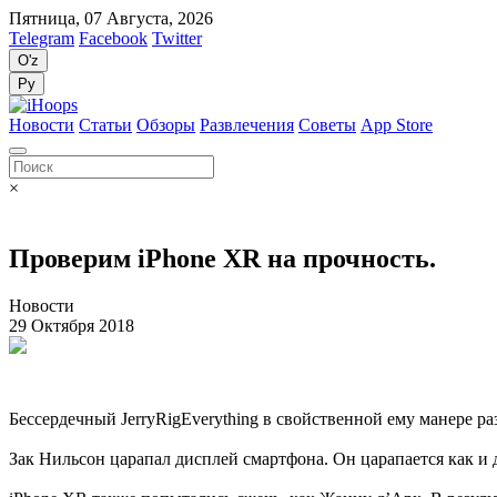
Пятница, 07 Августа, 2026
Telegram
Facebook
Twitter
O'z
Ру
Новости
Статьи
Обзоры
Развлечения
Советы
App Store
×
Проверим iPhone XR на прочность.
Новости
29 Октября 2018
Бессердечный JerryRigEverything в свойственной ему манере ра
Зак Нильсон царапал дисплей смартфона. Он царапается как и д