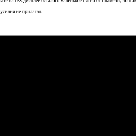
ате на IPS-дисплее осталось маленькое пятно от пламени, но пи
 усилия не прилагал.