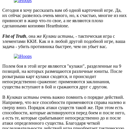
Сегодня я хочу рассказать вам об одной карточной игре. Да,
их сейчас развелось очень много, но, к счастью, многие из них
привносят в жанр что-то свое, а не являются плохо
сделанными копиями Hearthstone.
Fist of Truth
, она же
Кулаки истины
, - тактическая игра с
элементами ККИ. Как и в любой другой подобной игре, ваша
задача - убить противника быстрее, чем он убьет вас.
Полем боя в этой игре являются "кулаки", разделенные на 9
позиций, на которых размещаются различные юниты. После
розыгрыша карт кулаки сходятся, и происходит
непосредственно сражение: применяются заклинания,
существа вступают в бой и сражаются друг с другом.
В
Кулаках истины
очень важно помнить о порядке действий.
Например, что все способности применяются справа налево и
сверху вниз. Порядок атаки существ такой же. При этом есть
способности, которые активируются перед боем и после него,
а есть те, которые срабатывают непосредственно до и после
атаки определенного существа. Благодаря четкой
последовательности действий игра приобретает тактическую